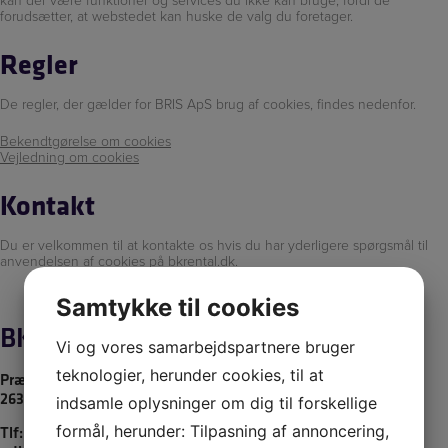
forudsætter, at webstedet kan huske de valg du foretager.
Regler
De regler, der gælder for BRIS ApS brug af cookies, findes nedenfor.
Bekendtgørelse om cookies
Vejledning om cookies
Kontakt
Du er velkommen til at kontakte os hvis du har yderligere spørgsmål til
anvendelsen af cookies på bkrental.dk.
Samtykke til cookies
BK RENTAL
Vi og vores samarbejdspartnere bruger
teknologier, herunder cookies, til at
Præsteholmen 7
2630 Taastrup
indsamle oplysninger om dig til forskellige
formål, herunder: Tilpasning af annoncering,
Tlf:
26851100