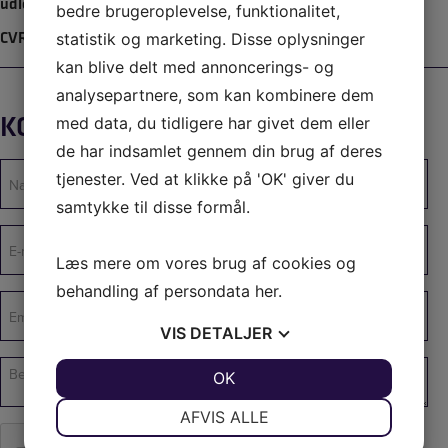
udlejning@bkrental.dk
bedre brugeroplevelse, funktionalitet,
CVR: 30581741
statistik og marketing. Disse oplysninger
kan blive delt med annoncerings- og
analysepartnere, som kan kombinere dem
KONTAKT OS
med data, du tidligere har givet dem eller
de har indsamlet gennem din brug af deres
Navn
tjenester. Ved at klikke på 'OK' giver du
(Påkrævet)
samtykke til disse formål.
E-
mail
Læs mere om vores brug af cookies og
(Påkrævet)
behandling af persondata
her
.
Emne
(Påkrævet)
VIS
DETALJER
Unavngivet
JA
NEJ
OK
JA
NEJ
NØDVENDIGE
PRÆFERENCER
AFVIS ALLE