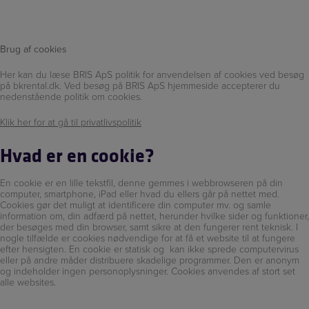
Hop
Cookie-politik
til
indholdet
Brug af cookies
Her kan du læse BRIS ApS politik for anvendelsen af cookies ved besøg
på bkrental.dk. Ved besøg på BRIS ApS hjemmeside accepterer du
nedenstående politik om cookies.
Klik her for at gå til privatlivspolitik
Hvad er en cookie?
En cookie er en lille tekstfil, denne gemmes i webbrowseren på din
computer, smartphone, iPad eller hvad du ellers går på nettet med.
Cookies gør det muligt at identificere din computer mv. og samle
information om, din adfærd på nettet, herunder hvilke sider og funktioner,
der besøges med din browser, samt sikre at den fungerer rent teknisk. I
nogle tilfælde er cookies nødvendige for at få et website til at fungere
efter hensigten. En cookie er statisk og kan ikke sprede computervirus
eller på andre måder distribuere skadelige programmer. Den er anonym
og indeholder ingen personoplysninger. Cookies anvendes af stort set
alle websites.