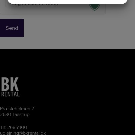
JA
NEJ
JA
NEJ
Jeg er ikke en robot
MARKETING
STATISTIK
Præsteholmen 7
2630 Taastrup
Tlf:
26851100
udlejning@bkrental.dk