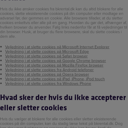
Hvis du ikke ønsker cookies fra bkrental.dk kan du altid blokere for alle
cookies, slette eksisterende cookies på din computer eller modtage en
advarsel før, der gemmes en cookie. Alle browsere tillader, at du sletter
cookies enkeltvis eller alle på en gang. Hvordan du gør det, afhænger af,
hvilken browser du anvender. Følg links nedenfor får at få vejledninger til
din browser. Husk, at bruger du flere browsere, skal du slette cookies i
dem alle.
Vejledning i at slette cookies på Microsoft Internet Explorer
Vejledning i at slette cookies på Microsoft Edge
Vejledning i at slette cookies på Safari browser
Vejledning i at slette cookies på Google Chrome browser
Vejledning i at slette cookies på Mozilla Firefox browser
Vejledning i at slette cookies fra Android telefoner
Vejledning i at slette cookies på Opera browser
Vejledning i at slette cookies på iPad, iPhone, iPod touch
Vejledning i at slette cookies fra Windows Phone
Hvad sker der hvis du ikke accepterer
eller sletter cookies
Hvis du vælger at blokere for alle cookies eller sletter eksisterende
cookies på din computer, kan du stadig læse tekst på bkrental.dk. Dog
kan der være funktioner og services du ikke kan bruge, fordi de