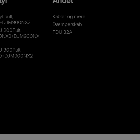
tyr
Andet
l pult,
Kabler og mere
0+DJM900NX2
Dæmperskab
J 200Pult,
PDU 32A
0NX2+DJM900NX
J 300Pult,
0+DJM900NX2