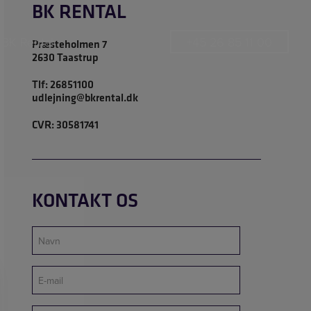
BK RENTAL
BK Rental
+45 26 85 11 00
Præsteholmen 7
2630 Taastrup
Tlf:
26851100
udlejning@bkrental.dk
CVR: 30581741
KONTAKT OS
Navn
(Påkrævet)
E-
mail
(Påkrævet)