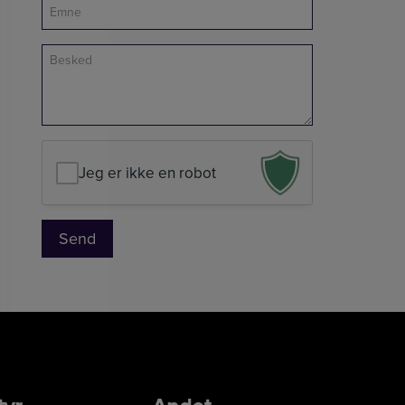
Emne
(Påkrævet)
Unavngivet
Jeg er ikke en robot