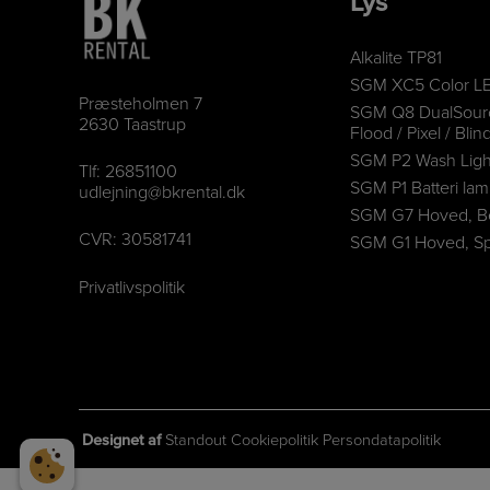
Lys
Alkalite TP81
SGM XC5 Color LE
Præsteholmen 7
SGM Q8 DualSourc
2630 Taastrup
Flood / Pixel / Blin
SGM P2 Wash Ligh
Tlf:
26851100
SGM P1 Batteri la
udlejning@bkrental.dk
SGM G7 Hoved, B
CVR: 30581741
SGM G1 Hoved, Sp
Privatlivspolitik
Designet af
Standout
Cookiepolitik
Persondatapolitik