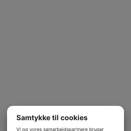
Lys
Lyd
DJ udstyr
Andet
Om 
Samtykke til cookies
Vi og vores samarbejdspartnere bruger