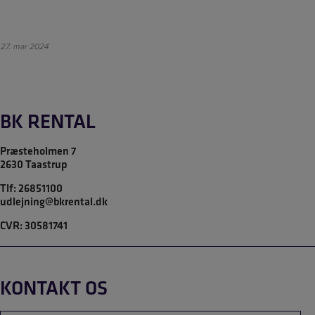
Hop
Alkalite TP81
til
indholdet
27. mar 2024
BK RENTAL
Præsteholmen 7
2630 Taastrup
Tlf:
26851100
udlejning@bkrental.dk
CVR: 30581741
KONTAKT OS