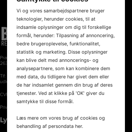
Vi og vores samarbejdspartnere bruger
teknologier, herunder cookies, til at
indsamle oplysninger om dig til forskellige
formål, herunder: Tilpasning af annoncering,
bedre brugeroplevelse, funktionalitet,
statistik og marketing. Disse oplysninger
Præsteholmen 7
kan blive delt med annoncerings- og
2630 Taastrup
analysepartnere, som kan kombinere dem
Tlf:
26851100
med data, du tidligere har givet dem eller
udlejning@bkrental.dk
de har indsamlet gennem din brug af deres
tjenester. Ved at klikke på 'OK' giver du
CVR: 30581741
samtykke til disse formål.
Privatlivspolitik
Lys
Læs mere om vores brug af cookies og
behandling af persondata
her
.