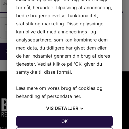
Unavngivet
formål, herunder: Tilpasning af annoncering,
bedre brugeroplevelse, funktionalitet,
statistik og marketing. Disse oplysninger
Jeg er ikke en robot
kan blive delt med annoncerings- og
analysepartnere, som kan kombinere dem
med data, du tidligere har givet dem eller
de har indsamlet gennem din brug af deres
tjenester. Ved at klikke på 'OK' giver du
samtykke til disse formål.
Læs mere om vores brug af cookies og
behandling af persondata
her
.
VIS
DETALJER
JA
NEJ
OK
JA
NEJ
Præsteholmen 7