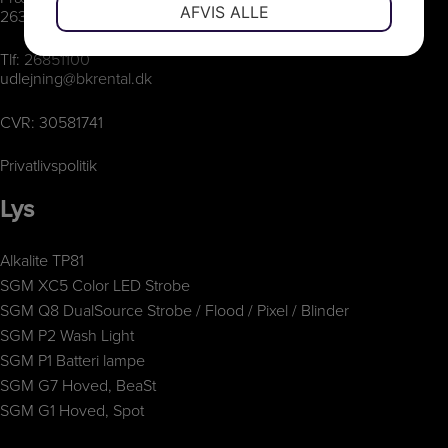
NØDVENDIGE
PRÆFERENCER
AFVIS ALLE
2630 Taastrup
JA
NEJ
JA
NEJ
Tlf:
26851100
MARKETING
STATISTIK
udlejning@bkrental.dk
CVR: 30581741
Privatlivspolitik
Lys
Alkalite TP81
SGM XC5 Color LED Strobe
SGM Q8 DualSource Strobe / Flood / Pixel / Blinder
SGM P2 Wash Light
SGM P1 Batteri lampe
SGM G7 Hoved, BeaSt
SGM G1 Hoved, Spot