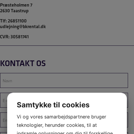
Præsteholmen 7
2630 Taastrup
Tlf:
26851100
udlejning@bkrental.dk
CVR: 30581741
KONTAKT OS
Navn
(Påkrævet)
E-
mail
Samtykke til cookies
(Påkrævet)
Emne
Vi og vores samarbejdspartnere bruger
(Påkrævet)
teknologier, herunder cookies, til at
indsamle oplysninger om dig til forskellige