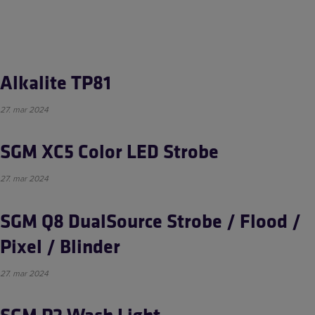
Hop
Lys
til
indholdet
Alkalite TP81
27. mar 2024
Læs mere
SGM XC5 Color LED Strobe
27. mar 2024
Læs mere
SGM Q8 DualSource Strobe / Flood /
Pixel / Blinder
27. mar 2024
Læs mere
SGM P2 Wash Light